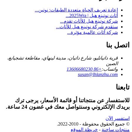
إعادة تعريف الحياة متعددة الطبقات: نوتين...
أثاث نوتينغ هيل | 2025Wra...
شركة نوتينغ هيل للأثاث تقدم...
ستقدم شركة نوتينغ هيل للأثاث...
شركة أثاث عالمية مؤثرة...
اتصل بنا
قرية داتيانليو، شارع داتيان، مدينة لينهاي، مقاطعة تشجيانغ،
الصين
واتساب:
+86 13606680230
susan@lhlanzhu.com
تابعنا
للاستفسار عن منتجاتنا أو قائمة الأسعار، يرجى ترك
بريدك الإلكتروني وسنتواصل معك في غضون 24 ساعة.
استفسر الآن
© جميع الحقوق محفوظة - 2010-2022.
منتجات ساخنة
-
خريطة الموقع