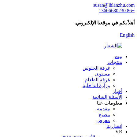
susan@lhlanzhu.com
+86 13606680230
أهلاً بكم في موقعنا الإلكتروني.
English
بيت
منتجات
غرفة الجلوس
مستوى
غرفة الطعام
وزارة الداخلية
أخبار
الأسئلة الشائعة
معلومات عنا
مقدمة
مصنع
معرض
اتصل بنا
VR