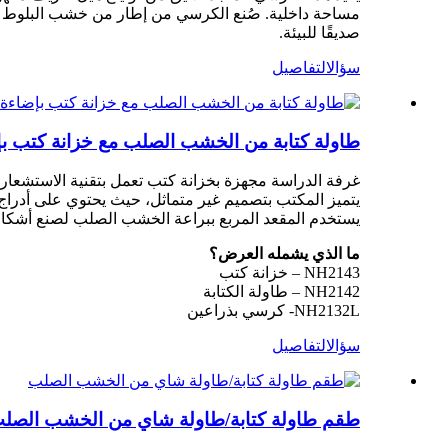
مساحة داخلية. صُنع الكرسي من إطار من خشب البلوط الأبيض
صديقًا للبيئة.
سؤال
التفاصيل
طاولة كتابة من الخشب الصلب مع خزانة كتب بإضا
غرفة الدراسة مجهزة بخزانة كتب تعمل بتقنية الاستشعار التلقائي LED. يجمع تصميمها بين الشبكة المفتوحة والشبكة المغلقة، مما يوفر وظ
يتميز المكتب بتصميم غير متماثل، حيث يحتوي على أدراج ت
يستخدم المقعد المربع ببراعة الخشب الصلب لصنع أشكا
ما الذي يشمله العرض؟
NH2143 – خزانة كتب
NH2142 – طاولة الكتابة
NH2132L- كرسي بذراعين
سؤال
التفاصيل
طقم طاولة كتابة/طاولة شاي من الخشب الصل