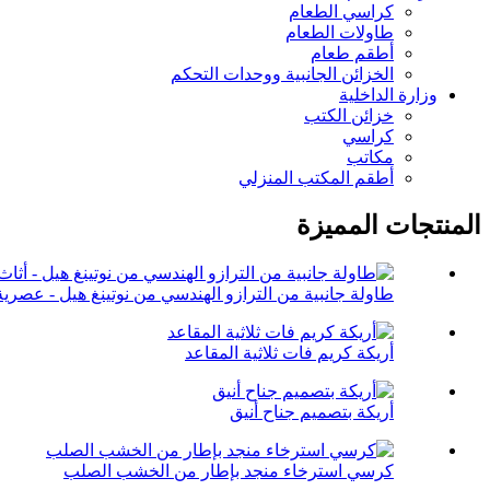
كراسي الطعام
طاولات الطعام
أطقم طعام
الخزائن الجانبية ووحدات التحكم
وزارة الداخلية
خزائن الكتب
كراسي
مكاتب
أطقم المكتب المنزلي
المنتجات المميزة
طاولة جانبية من الترازو الهندسي من نوتينغ هيل - عصرية 
أريكة كريم فات ثلاثية المقاعد
أريكة بتصميم جناح أنيق
كرسي استرخاء منجد بإطار من الخشب الصلب