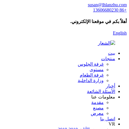
susan@lhlanzhu.com
+86 13606680230
أهلاً بكم في موقعنا الإلكتروني.
English
بيت
منتجات
غرفة الجلوس
مستوى
غرفة الطعام
وزارة الداخلية
أخبار
الأسئلة الشائعة
معلومات عنا
مقدمة
مصنع
معرض
اتصل بنا
VR