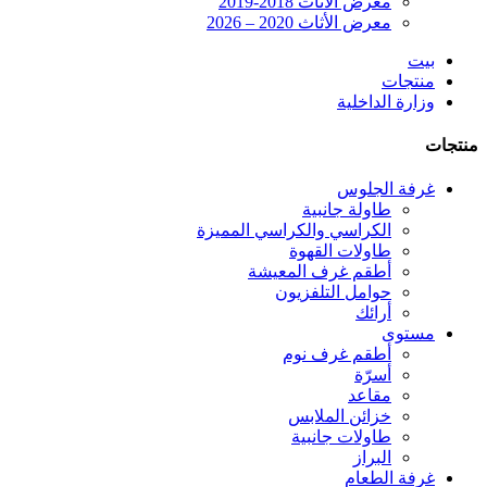
معرض الأثاث 2018-2019
معرض الأثاث 2020 – 2026
بيت
منتجات
وزارة الداخلية
منتجات
غرفة الجلوس
طاولة جانبية
الكراسي والكراسي المميزة
طاولات القهوة
أطقم غرف المعيشة
حوامل التلفزيون
أرائك
مستوى
أطقم غرف نوم
أسرّة
مقاعد
خزائن الملابس
طاولات جانبية
البراز
غرفة الطعام